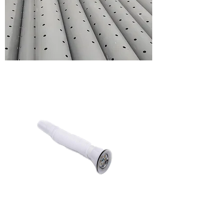
perforated
pipes