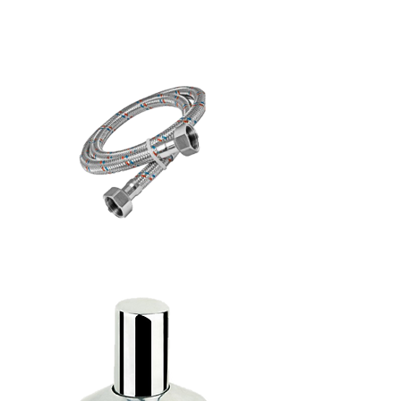
تي
حراري
لي
خلاط
إسباني