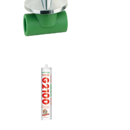
محبس
دفن