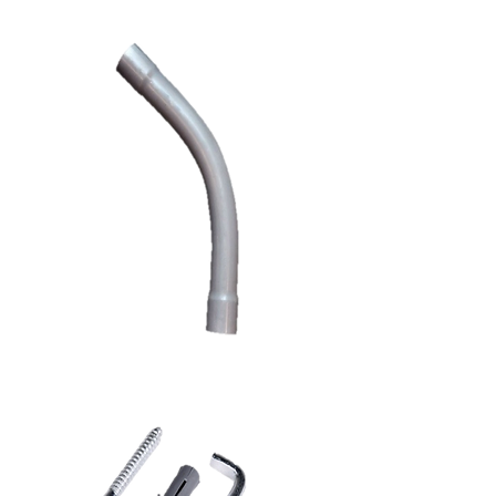
سيلكون
كوع
كهرباء