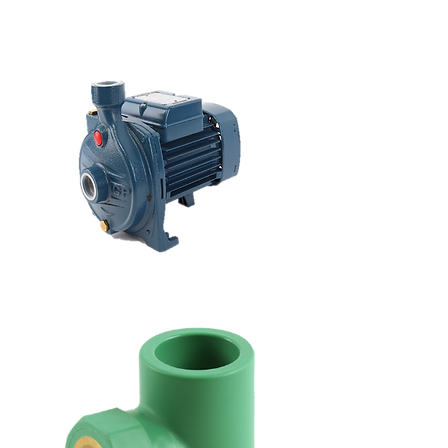
لي
هراب
مضخة
مياه
كهربائية