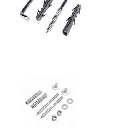
مسمار
سخان