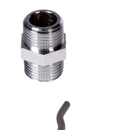
ساعة
ضغط
16
بار
نبل
1/2
كروم