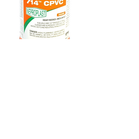
غرا
714
نبرو
1/2
كيلو