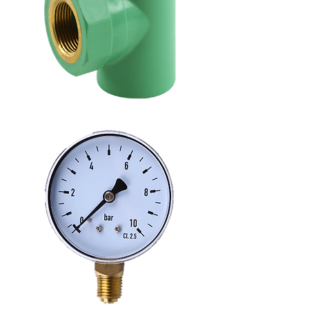
تي
بسن
داخلي
حراري