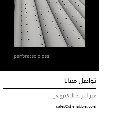
perforated pipes
تواصل معانا
عبر البريد الاكتروني
sales@shehabbm.com
رقم التواصل
+966555712376
مقر الشركة