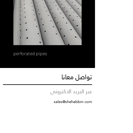
perforated pipes
تواصل معانا
عبر البريد الاكتروني
sales@shehabbm.com
رقم التواصل
+966555712376
مقر الشركة