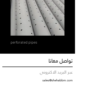
perforated pipes
تواصل معانا
عبر البريد الاكتروني
sales@shehabbm.com
رقم التواصل
+966555712376
مقر الشركة