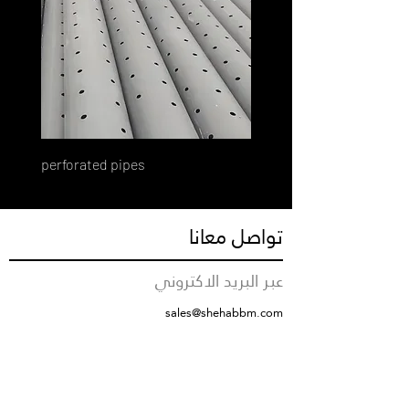
perforated pipes
تواصل معانا
عبر البريد الاكتروني
sales@shehabbm.com
رقم التواصل
+966555712376
مقر الشركة