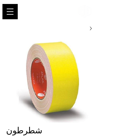
شهاب
شطرطون