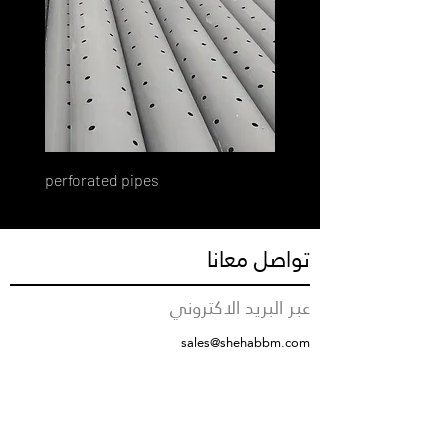
perforated pipes
تواصل معانا
عبر البريد الاكتروني
sales@shehabbm.com
رقم التواصل
+966555712376
مقر الشركة