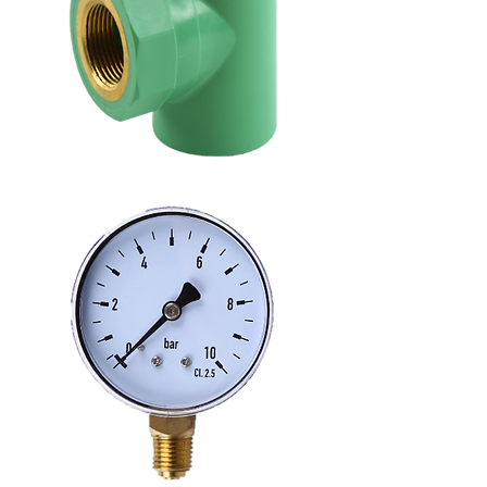
Thermal
inner
tube