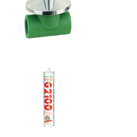
burial
vault