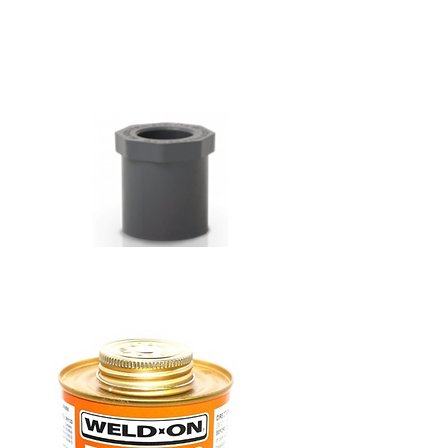
sink
nail
hot
spot