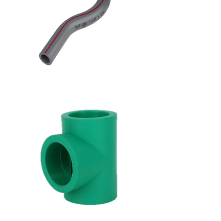
hot
crank
elbow