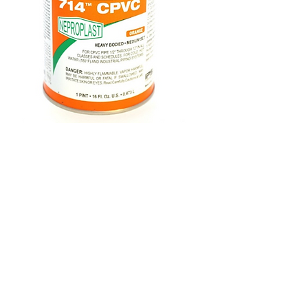
Gra
714
Nebro
1/2
kg