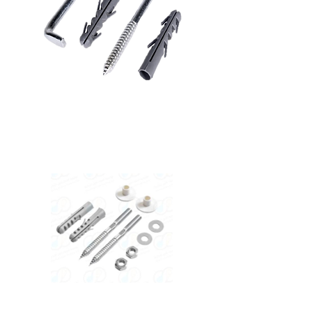
heater
nail