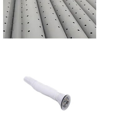
perforated
pipes