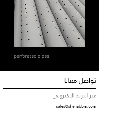
perforated pipes
تواصل معانا
عبر البريد الاكتروني
sales@shehabbm.com
رقم التواصل
+966555712376
مقر الشركة