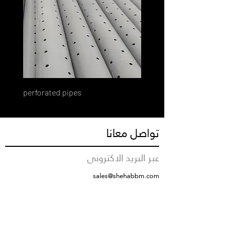
perforated pipes
تواصل معانا
عبر البريد الاكتروني
sales@shehabbm.com
رقم التواصل
+966555712376
مقر الشركة