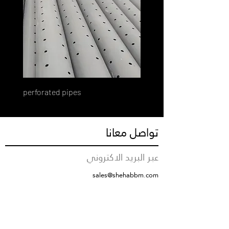
perforated pipes
تواصل معانا
عبر البريد الاكتروني
sales@shehabbm.com
رقم التواصل
+966555712376
مقر الشركة