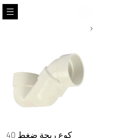
شهاب
كوع ريحة ضغط 40