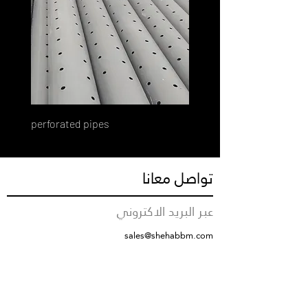
perforated pipes
تواصل معانا
عبر البريد الاكتروني
sales@shehabbm.com
رقم التواصل
+966555712376
مقر الشركة