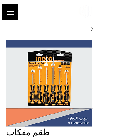
شهاب
طقم مفكات