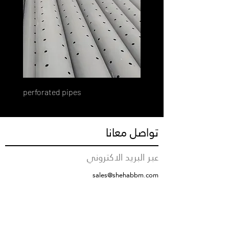
perforated pipes
تواصل معانا
عبر البريد الاكتروني
sales@shehabbm.com
رقم التواصل
+966555712376
مقر الشركة