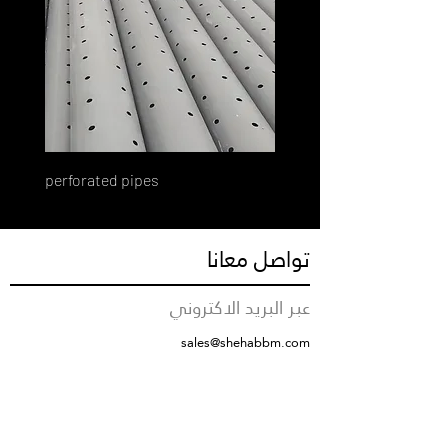
perforated pipes
تواصل معانا
عبر البريد الاكتروني
sales@shehabbm.com
رقم التواصل
+966555712376
مقر الشركة